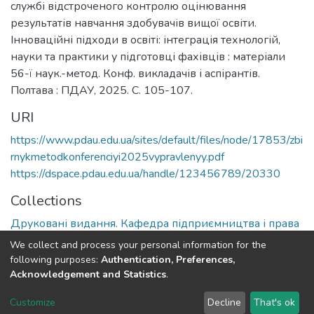
службі відстроченого контролю оцінювання
результатів навчання здобувачів вищої освіти.
Інноваційні підходи в освіті: інтеграція технологій,
науки та практики у підготовці фахівців : матеріали
56-ї наук.-метод. Конф. викладачів і аспірантів.
Полтава : ПДАУ, 2025. С. 105-107.
URI
https://www.pdau.edu.ua/sites/default/files/node/17853/zbi
rnykmetodkonferenciyi2025vypravlenyy.pdf
https://dspace.pdau.edu.ua/handle/123456789/20330
Collections
Друковані видання. Кафедра підприємництва і права
We collect and process your personal information for the
Full item page
following purposes:
Authentication, Preferences,
Acknowledgement and Statistics
.
DSpace software
copyright © 2002-2026
LYRASIS
Customize
Decline
That's ok
Cookie settings
Send Feedback