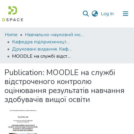
(current)
Log In
Communities
Home
Навчально-науковий інститут економіки, управління, права та інформаційних технологій
&
Кафедра підприємництва і права
Collections
Друковані видання. Кафедра підприємництва і права
MOODLE на службі відстроченого контролю оцінювання результатів навчання здобувачів вищої освіти
All of DSpace
Publication:
MOODLE на службі
Statistics
відстроченого контролю
оцінювання результатів навчання
здобувачів вищої освіти