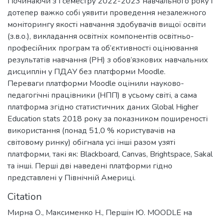
Починаючи з І семестру 2022-2023 навчального року і
дотепер важко собі уявити проведення незалежного
моніторингу якості навчання здобувачів вищої освіти
(з.в.о.), викладання освітніх компонентів освітньо-
професійних програм та об’єктивності оцінювання
результатів навчання (РН) з обов’язкових навчальних
дисциплін у ПДАУ без платформи Moodle.
Переваги платформи Moodle оцінили науково-
педагогічні працівники (НПП) в усьому світі, а сама
платформа згідно статистичних даних Global Higher
Education stats 2018 року за показником поширеності
використання (понад 51,0 % користувачів на
світовому ринку) обігнала усі інші разом узяті
платформи, такі як: Blackboard, Canvas, Brightspace, Sakal
та інші. Перші дві наведені платформи гідно
представлені у Північній Америці.
Citation
Мирна О., Максименко Н., Першін Ю. MOODLE на