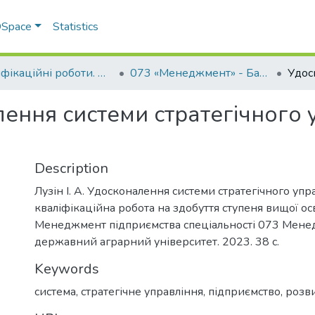
 DSpace
Statistics
Кваліфікаційні роботи. ННІ економіки, управління, права та ІТ
073 «Менеджмент» - Бакалаври 2022-2023
ення системи стратегічного 
Description
Лузін І. А. Удосконалення системи стратегічного уп
кваліфікаційна робота на здобуття ступеня вищої о
Менеджмент підприємства спеціальності 073 Менед
державний аграрний університет. 2023. 38 с.
Keywords
система
,
стратегічне управління
,
підприємство
,
розв