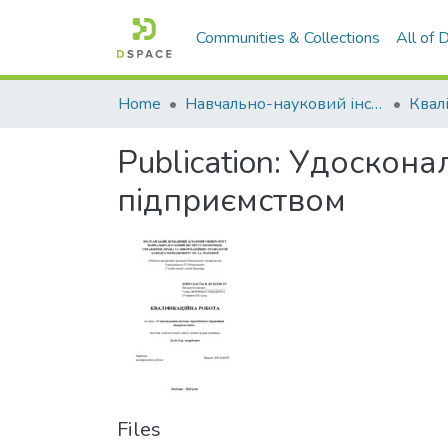
Communities & Collections
All of
Home
Навчально-науковий інститут економіки, управління, права та інформаційних технологій
Publication:
Удосконал
підприємством
Files