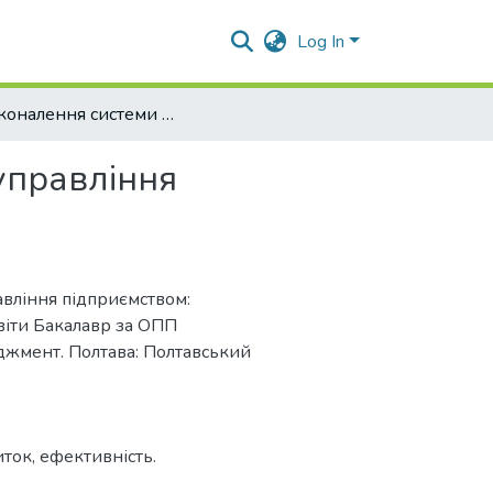
Log In
Удосконалення системи стратегічного управління підприємством
управління
равління підприємством:
світи Бакалавр за ОПП
жмент. Полтава: Полтавський
иток
,
ефективність.