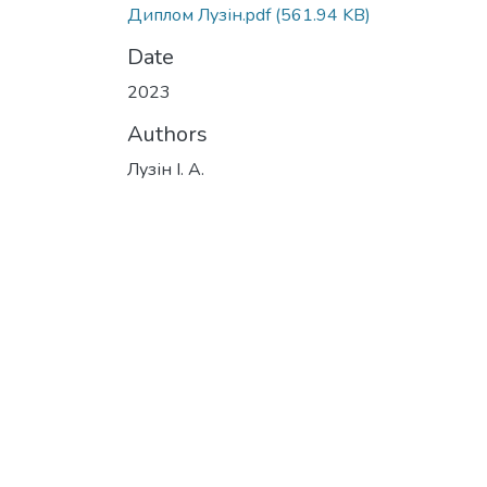
Диплом Лузін.pdf
(561.94 KB)
Date
2023
Authors
Лузін І. А.