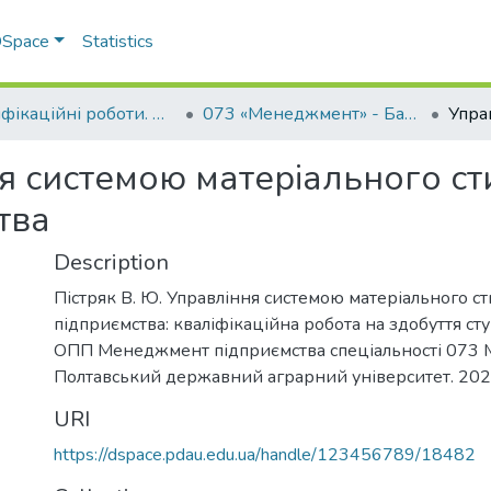
 DSpace
Statistics
Кваліфікаційні роботи. ННІ економіки, управління, права та ІТ
073 «Менеджмент» - Бакалаври 2022-2023
я системою матеріального с
тва
Description
Пістряк В. Ю. Управління системою матеріального 
підприємства: кваліфікаційна робота на здобуття ст
ОПП Менеджмент підприємства спеціальності 073 
Полтавський державний аграрний університет. 2023
URI
https://dspace.pdau.edu.ua/handle/123456789/18482