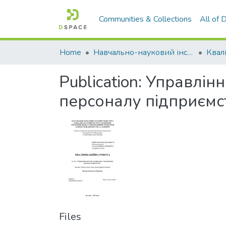
Communities & Collections
All of
Home
Навчально-науковий інститут економіки, управління, права та інформаційних технологій
Publication:
Управлінн
персоналу підприємс
Files