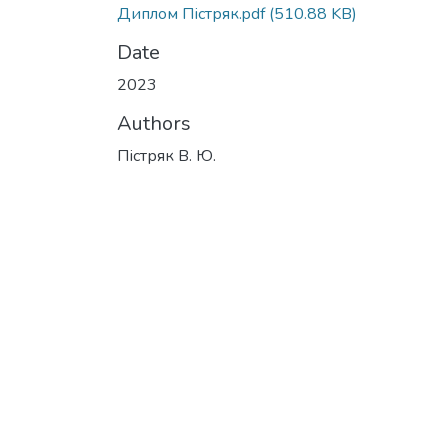
Диплом Пістряк.pdf
(510.88 KB)
Date
2023
Authors
Пістряк В. Ю.