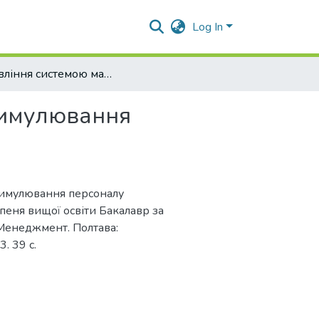
Log In
Управління системою матеріального стимулювання персоналу підприємства
тимулювання
стимулювання персоналу
упеня вищої освіти Бакалавр за
Менеджмент. Полтава:
. 39 с.