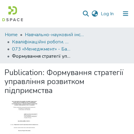
(current)
Log In
Communities
Home
Навчально-науковий інститут економіки, управління, права та інформаційних технологій
&
Кваліфікаційні роботи. ННІ економіки, управління, права та ІТ
Collections
073 «Менеджмент» - Бакалаври 2023-2024
Формування стратегії управління розвитком підприємства
All of DSpace
Publication:
Формування стратегії
Statistics
управління розвитком
підприємства