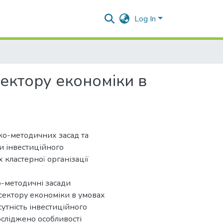
Log In
ектору економіки в
ко-методичних засад та
и інвестиційного
ластерної організації
о-методичні засади
сектору економіки в умовах
утність інвестиційного
осліджено особливості