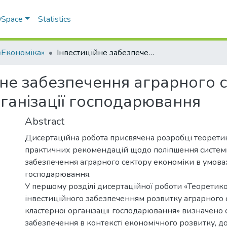
 DSpace
Statistics
«Економіка»
Інвестиційне забезпечення аграрного сектору економіки в умовах кластерної організації господарювання
йне забезпечення аграрного с
ганізації господарювання
Abstract
Дисертаційна робота присвячена розробці теорети
практичних рекомендацій щодо поліпшення систем
забезпечення аграрного сектору економіки в умовах к
господарювання.
У першому розділі дисертаційної роботи «Теоретик
інвестиційного забезпеченням розвитку аграрного 
кластерної організації господарювання» визначено с
забезпечення в контексті економічного розвитку, д