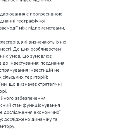
ективності інвестиційних
сподарювання є прогресивною
єднанні географічної
 взаємодії між підприємствами,
астерів, які визначають їхню
ьності. До цих особливостей
чних умов, що зумовлює
в до інвестування; поєднання
спрямування інвестицій не
 сільських територій;
ни, що визначає стратегічні
орі.
ційного забезпечення
асний стан функціонування
е дослідження економічної
у; досліджено динаміку та
ектору.