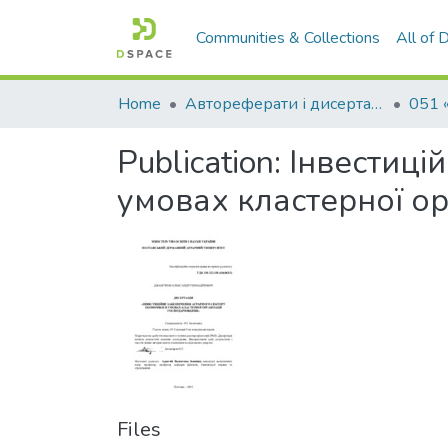
Communities & Collections
All of
Home
Автореферати і дисертації
051 
Publication:
Інвестиці
умовах кластерної ор
Files