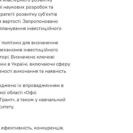
я кластерного розвитку
лі наукових розробок та
атегії розвитку суб’єктів
 вартості. Запропоновано
 планування інвестиційного
̈ політики для визначення
механізмів інвестиційного
торі. Визначено ключові
ики в Україні, включаючи сферу
ивності виконання та наявність
рджено їх впровадженням в
ої області «Офіс
 Грант», а також у навчальний
итету.
,
ефективність
,
конкуренція
,