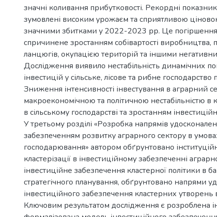
значні коливання прибутковості. Рекордні показник
зумовлені високим урожаєм та сприятливою ціново
значними збитками у 2022-2023 рр. Це погіршення 
спричинене зростанням собівартості виробництва, 
ланцюгів, окупацією територій та іншими негативни
Дослідження виявило нестабільність динамічних по
інвестицій у сільське, лісове та рибне господарств
Зниження інтенсивності інвестування в аграрний с
макроекономічною та політичною нестабільністю в кр
в сільському господарстві та зростанням інвестицій
У третьому розділі «Розробка напрямів удосконале
забезпеченням розвитку аграрного сектору в умовах
господарювання» автором обґрунтовано інституційн
кластерізації в інвестиційному забезпеченні аграр
інвестиційне забезпечення кластерної політики в ба
стратегічного планування, обґрунтовано напрями у
інвестиційного забезпечення кластерних утворень в
Ключовим результатом дослідження є розроблена і