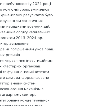
и прибутковості у 2021 році,
ю кон'юнктурою, змінилися
фінансових результатів було
порушенням логістичних
ми наслідками воєнних дій.
казників обсягу капітальних
о протягом 2013-2024 рр.
ектор зумовлене
аїні, погіршенням умов праці
них ризиків.
ння управління інвестиційним
 кластерної організації
і та функціональні аспекти
ного сектора, формалізовано
гаторівневій системі
досконалення механізмів
 аграрному секторі.
нтегрована концептуально-