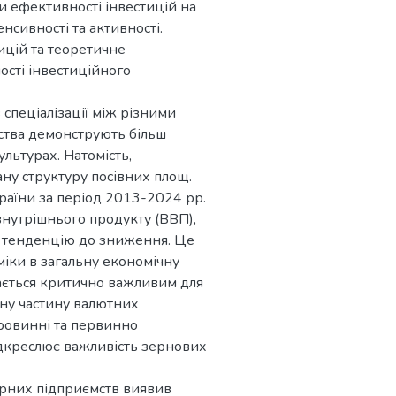
и ефективності інвестицій на
енсивності та активності.
ицій та теоретичне
ості інвестиційного
спеціалізації між різними
мства демонструють більш
льтурах. Натомість,
ну структуру посівних площ.
аїни за період 2013-2024 рр.
внутрішнього продукту (ВВП),
ає тенденцію до зниження. Це
міки в загальну економічну
шається критично важливим для
чну частину валютних
ровинні та первинно
дкреслює важливість зернових
рарних підприємств виявив