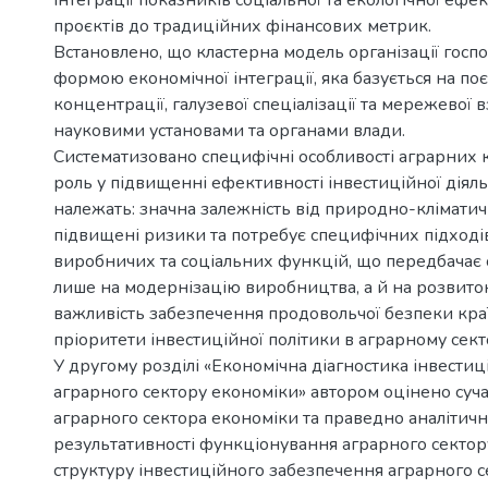
інтеграції показників соціальної та екологічної еф
проєктів до традиційних фінансових метрик.
Встановлено, що кластерна модель організації го
формою економічної інтеграції, яка базується на по
концентрації, галузевої спеціалізації та мережевої
науковими установами та органами влади.
Систематизовано специфічні особливості аграрних кл
роль у підвищенні ефективності інвестиційної діял
належать: значна залежність від природно-клімати
підвищені ризики та потребує специфічних підході
виробничих та соціальних функцій, що передбачає 
лише на модернізацію виробництва, а й на розвиток
важливість забезпечення продовольчої безпеки краї
пріоритети інвестиційної політики в аграрному сект
У другому розділі «Економічна діагностика інвести
аграрного сектору економіки» автором оцінено суч
аграрного сектора економіки та праведно аналітичн
результативності функціонування аграрного сектор
структуру інвестиційного забезпечення аграрного с