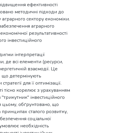
а підвищення ефективності
нтовано методичні підходи до
 аграрного сектору економіки.
 забезпечення аграрного
економічної результативності
ого інвестиційного
дигми інтерпретації
и, де всі елементи (ресурси,
ергетичній взаємодії. Це
, що детермінують
атегії для її оптимізації.
сті тісно корелює з урахуванням
 "трикутник" інвестиційного
ри цьому, обґрунтовано, що
а принципах сталого розвитку,
безпечення соціальної
 зумовлює необхідність