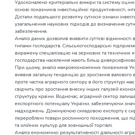
Удосконалено критеріальні виміри та систему оцінк
основі показників інвестиційної продуктивності, інт
Дістали подальшого розвитку сутнісні ознаки інвест
узагальнення наукових підходів до визначення сутн
забезпечення.
Аналіз даних дозволив виявити суттєві відмінності в 
типами господарств. Сільськогосподарські підприє
виражену спеціалізацію на зернових та технічних ку
господарства населення мають більш диверсифікова
При цьому, аналіз макроекономічних показників Укр
виявив загальну тенденцію до зростання валового 
проте частка аграрного сектору в його структурі м
свідчить про зростання внеску інших галузей еконо
структуру країни. Водночас, аграрний сектор зали
експортного потенціалу України, забезпечуючи зна
надходжень. Домінуючою складовою експорту є си
перероблені товари рослинного походження, що пі
та олійних культур для зовнішньої̈ торгівлі.
Аналіз економічної результативності діяльності аг