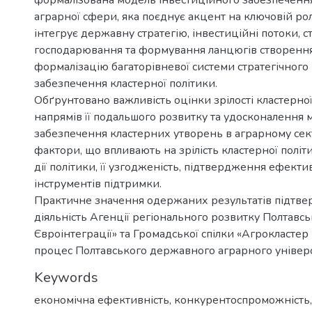
формалізована модель інвестиційного забезпеченн
аграрної сфери, яка поєднує акцент на ключовій ро
інтегрує державну стратегію, інвестиційні потоки, стр
господарювання та формування ланцюгів створення
формалізацію багаторівневої системи стратегічного
забезпечення кластерної політики.
Обґрунтовано важливість оцінки зрілості кластерноі
напрямів її подальшого розвитку та удосконалення 
забезпечення кластерних утворень в аграрному сек
фактори, що впливають на зрілість кластерної політ
дії політики, її узгодженість, підтвердження ефект
інструментів підтримки.
Практичне значення одержаних результатів підтве
діяльність Агенції регіонального розвитку Полтавськ
Євроінтеграції» та Громадської спілки «Агрокластер
процес Полтавського державного аграрного універс
Keywords
економічна ефективність
,
конкурентоспроможність