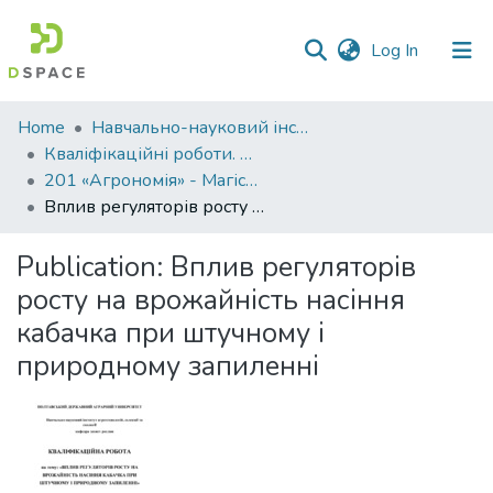
(current)
Log In
Communities
Home
Навчально-науковий інститут агротехнологій, селекції та екології
&
Кваліфікаційні роботи. ННІ агротехнологій, селекції та екології
Collections
201 «Агрономія» - Магістри 2023-2024
Вплив регуляторів росту на врожайність насіння кабачка при штучному і природному запиленні
All of DSpace
Publication:
Вплив регуляторів
Statistics
росту на врожайність насіння
кабачка при штучному і
природному запиленні