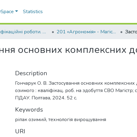
 DSpace
Statistics
Кваліфікаційні роботи. ННІ агротехнологій, селекції та екології
201 «Агрономія» - Магістри 2023-2024
ння основних комплексних д
Description
Гончарук О. В. Застосування основних комплексних 
озимого : кваліфікац. роб. на здобуття СВО Магістр; 
ПДАУ. Полтава, 2024. 52 с.
Keywords
ріпак озимий
,
технологія вирощування
URI