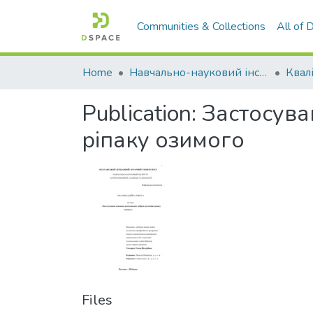
Communities & Collections
All of
Home
Навчально-науковий інститут агротехнологій, селекції та екології
Publication:
Застосува
ріпаку озимого
Files