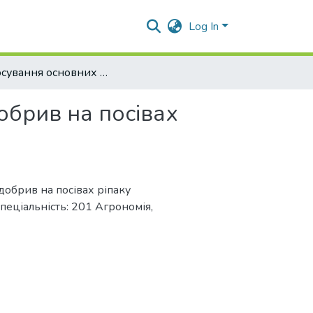
Log In
Застосування основних комплексних добрив на посівах ріпаку озимого
обрив на посівах
добрив на посівах ріпаку
спеціальність: 201 Агрономія,