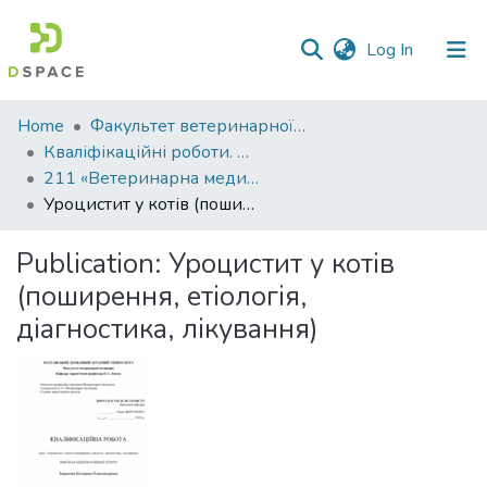
(current)
Log In
Communities
Home
Факультет ветеринарної медицини
&
Кваліфікаційні роботи. Факультет ветеринарної медицини
Collections
211 «Ветеринарна медицина» - Магістри 2023-2024
Уроцистит у котів (поширення, етіологія, діагностика, лікування)
All of DSpace
Publication:
Уроцистит у котів
Statistics
(поширення, етіологія,
діагностика, лікування)