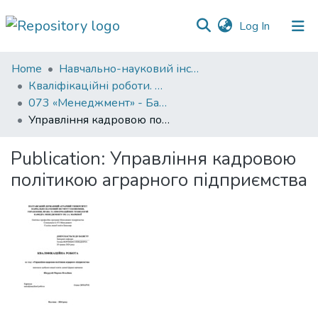
(current)
Log In
Communities
Home
Навчально-науковий інститут економіки, управління, права та інформаційних технологій
&
Кваліфікаційні роботи. ННІ економіки, управління, права та ІТ
Collections
073 «Менеджмент» - Бакалаври 2023-2024
Управління кадровою політикою аграрного підприємства
All of DSpace
Publication:
Управління кадровою
Statistics
політикою аграрного підприємства