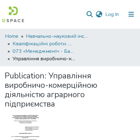
(current)
Log In
Communities
Home
Навчально-науковий інститут економіки, управління, права та інформаційних технологій
&
Кваліфікаційні роботи. ННІ економіки, управління, права та ІТ
Collections
073 «Менеджмент» - Бакалаври 2023-2024
Управління виробничо-комерційною діяльністю аграрного підприємства
All of DSpace
Publication:
Управління
Statistics
виробничо-комерційною
діяльністю аграрного
підприємства