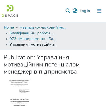
(current)
Log In
Communities
Home
Навчально-науковий інститут економіки, управління, права та інформаційних технологій
&
Кваліфікаційні роботи. ННІ економіки, управління, права та ІТ
Collections
073 «Менеджмент» - Бакалаври 2023-2024
Управління мотиваційним потенціалом менеджерів підприємства
All of DSpace
Publication:
Управління
Statistics
мотиваційним потенціалом
менеджерів підприємства