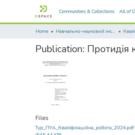
Communities & Collections
All of
Home
Навчально-науковий інститут економіки, управління, права та інформаційних технологій
Publication:
Протидія к
Files
Тур_ПУА_Кваліфікаційна_робота_2024.pdf