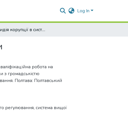
Log In
Протидія корупції в системі вищої освіти
и
 кваліфікаційна робота на
ки з громадськістю
ування. Полтава: Полтавський
го регулювання
,
система вищої