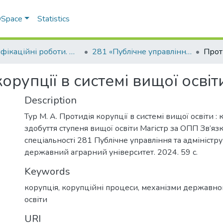
 DSpace
Statistics
Кваліфікаційні роботи. ННІ економіки, управління, права та ІТ
281 «Публічне управління та адміністрування» - Магістри 2024-2025
орупції в системі вищої освіт
Description
Тур М. А. Протидія корупції в системі вищої освіти :
здобуття ступеня вищої освіти Магістр за ОПП Зв’яз
спеціальності 281 Публічне управління та адміністр
державний аграрний університет. 2024. 59 с.
Keywords
корупція
,
корупційні процеси
,
механізми державно
освіти
URI