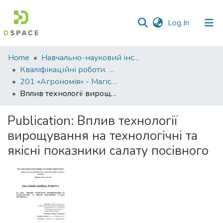
(current)
Log In
Communities
Home
Навчально-науковий інститут агротехнологій, селекції та екології
&
Кваліфікаційні роботи. ННІ агротехнологій, селекції та екології
Collections
201 «Агрономія» - Магістри 2023-2024
Вплив технології вирощування на технологічні та якісні показники салату посівного
All of DSpace
Publication:
Вплив технології
Statistics
вирощування на технологічні та
якісні показники салату посівного