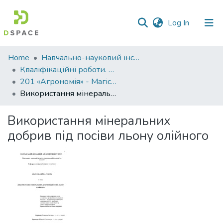
(current)
Log In
Communities
Home
Навчально-науковий інститут агротехнологій, селекції та екології
&
Кваліфікаційні роботи. ННІ агротехнологій, селекції та екології
Collections
201 «Агрономія» - Магістри 2024-2025
Використання мінеральних добрив під посіви льону олійного
All of DSpace
Використання мінеральних
Statistics
добрив під посіви льону олійного