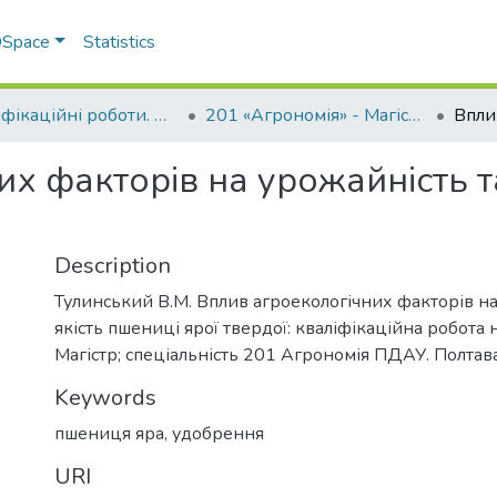
 DSpace
Statistics
Кваліфікаційні роботи. ННІ агротехнологій, селекції та екології
201 «Агрономія» - Магістри 2021-2022
х факторів на урожайність та
Description
Тулинський В.М. Вплив агроекологічних факторів на
якість пшениці ярої твердої: кваліфікаційна робота
Магістр; спеціальність 201 Агрономія ПДАУ. Полтава
Keywords
пшениця яра
,
удобрення
URI