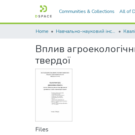
Communities & Collections
All of
Home
Навчально-науковий інститут агротехнологій, селекції та екології
Вплив агроекологічни
твердої
Files