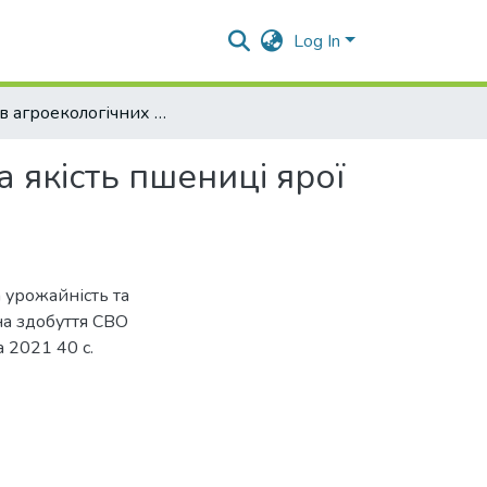
Log In
Вплив агроекологічних факторів на урожайність та якість пшениці ярої твердої
 якість пшениці ярої
 урожайність та
 на здобуття СВО
 2021 40 с.