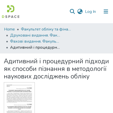
(current)
Log In
Communities
Home
Факультет обліку та фінансів
&
Друковані видання. Факультет обліку та фінансів
Collections
Фахові видання. Факультет обліку та фінансів
Адитивний і процедурний підходи як способи пізнання в методології наукових досліджень обліку
All of DSpace
Адитивний і процедурний підходи
Statistics
як способи пізнання в методології
наукових досліджень обліку