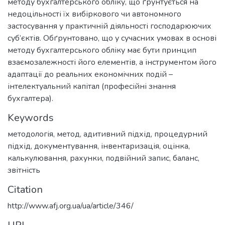
методу бухгалтерського обліку, що ґрунтується на
недоцільності їх вибіркового чи автономного
застосування у практичній діяльності господарюючих
суб’єктів. Обґрунтовано, що у сучасних умовах в основі
методу бухгалтерського обліку має бути принцип
взаємозалежності його елементів, а інструментом його
адаптації до реальних економічних подій –
інтелектуальний капітал (професійні знання
бухгалтера).
Keywords
методологія
,
метод
,
адитивний підхід
,
процедурний
підхід
,
документування
,
інвентаризація
,
оцінка
,
калькулювання
,
рахунки
,
подвійний запис
,
баланс
,
звітність
Citation
http://www.afj.org.ua/ua/article/346/