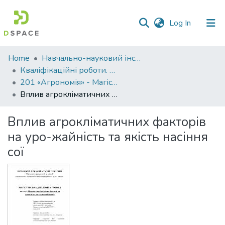
(current)
Log In
Communities
Home
Навчально-науковий інститут агротехнологій, селекції та екології
&
Кваліфікаційні роботи. ННІ агротехнологій, селекції та екології
Collections
201 «Агрономія» - Магістри 2021-2022
Вплив агрокліматичних факторів на уро-жайність та якість насіння сої
All of DSpace
Вплив агрокліматичних факторів
Statistics
на уро-жайність та якість насіння
сої