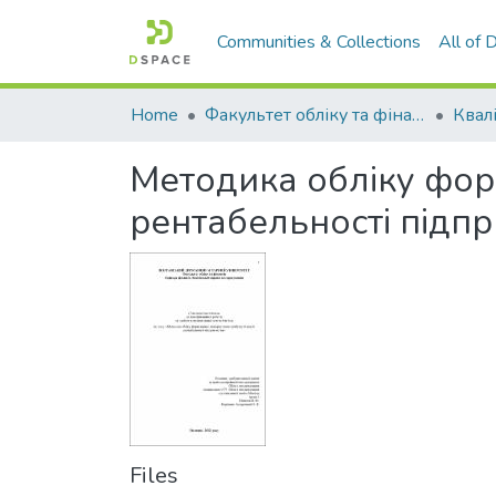
Communities & Collections
All of
Home
Факультет обліку та фінансів
Методика обліку форм
рентабельності підп
Files