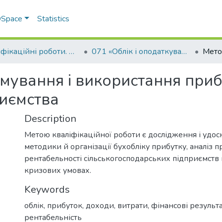
 DSpace
Statistics
Кваліфікаційні роботи. Факультет обліку та фінансів
071 «Облік і оподаткування» - Магістри 2022-2023
ування і використання прибу
риємства
Description
Метою кваліфікаційної роботи є дослідження і удо
методики й організації бухобліку прибутку, аналіз п
рентабельності сільськогосподарських підприємств 
кризових умовах.
Keywords
облік
,
прибуток
,
доходи
,
витрати
,
фінансові результ
рентабельність