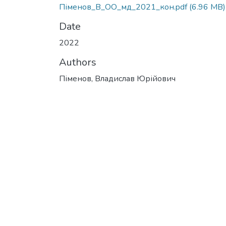
Піменов_В_ОО_мд_2021_кон.pdf
(6.96 MB)
Date
2022
Authors
Піменов, Владислав Юрійович