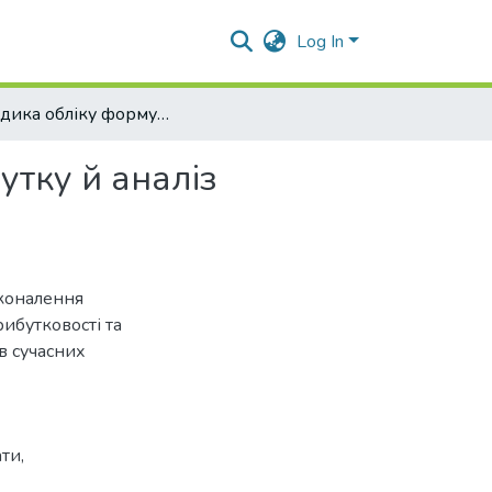
Log In
Методика обліку формування і використання прибутку й аналіз рентабельності підприємства
тку й аналіз
сконалення
рибутковості та
в сучасних
ати
,