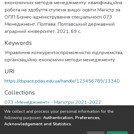
економічних методів менеджменту: кваліфікаційна
робота на здобуття ступеня вищої освіти Магістр за
ОПП Бізнес-адміністрування спеціальності 073
Менеджмент. Полтава: Полтавський державний
аграрний кніверситет. 2021. 69 с.
Keywords
Управління конкурентоспроможністю підприємства
,
організаційно-економічні методи менеджменту
URI
https://dspace.pdau.edu.ua/handle/123456789/13340
Collections
073 «Менеджмент» - Магістри 2021-2022
We collect and process your personal information for the
Full item page
following purposes:
Authentication, Preferences,
Acknowledgement and Statistics
.