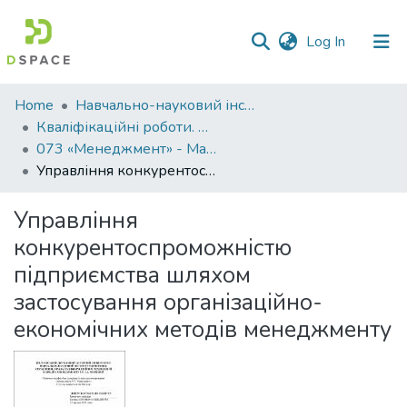
(current)
Log In
Communities
Home
Навчально-науковий інститут економіки, управління, права та інформаційних технологій
&
Кваліфікаційні роботи. ННІ економіки, управління, права та ІТ
Collections
073 «Менеджмент» - Магістри 2021-2022
Управління конкурентоспроможністю підприємства шляхом застосування організаційно-економічних методів менеджменту
All of DSpace
Управління
Statistics
конкурентоспроможністю
підприємства шляхом
застосування організаційно-
економічних методів менеджменту