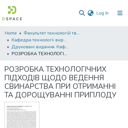
(current)
Log In
Communities
Home
Факультет технологій тваринництва та продовольства
&
Кафедра технології виробництва продукції тваринництва
Collections
Друковані видання. Кафедра технології виробництва продукції тваринництва
РОЗРОБКА ТЕХНОЛОГІЧНИХ ПІДХОДІВ ЩОДО ВЕДЕННЯ СВИНАРСТВА ПРИ ОТРИМАННІ ТА ДОРОЩУВАННІ ПРИПЛОДУ
All of DSpace
РОЗРОБКА ТЕХНОЛОГІЧНИХ
Statistics
ПІДХОДІВ ЩОДО ВЕДЕННЯ
СВИНАРСТВА ПРИ ОТРИМАННІ
ТА ДОРОЩУВАННІ ПРИПЛОДУ