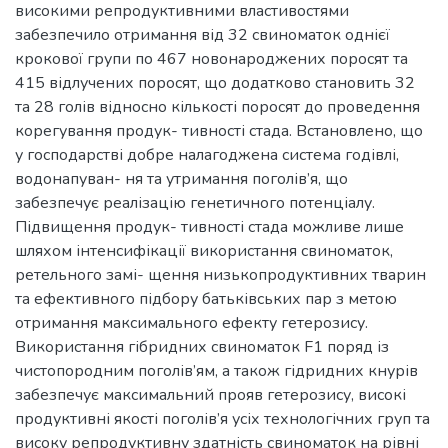
високими репродуктивними властивостями
забезпечило отримання від 32 свиноматок однієї
крокової групи по 467 новонароджених поросят та
415 відлучених поросят, що додатково становить 32
та 28 голів відносно кількості поросят до проведення
корегування продук- тивності стада. Встановлено, що
у господарстві добре налагоджена система годівлі,
водонапуван- ня та утримання поголів’я, що
забезпечує реалізацію генетичного потенціалу.
Підвищення продук- тивності стада можливе лише
шляхом інтенсифікації використання свиноматок,
ретельного замі- щення низькопродуктивних тварин
та ефективного підбору батьківських пар з метою
отримання максимального ефекту гетерозису.
Використання гібридних свиноматок F1 поряд із
чистопородним поголів’ям, а також гідридних кнурів
забезпечує максимальний прояв гетерозису, високі
продуктивні якості поголів’я усіх технологічних груп та
високу репродуктивну здатність свиноматок на рівні