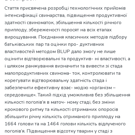
Стаття присвячена розробці технологічних прийомів
інтенсифікації свинарства, підвищення продуктивної
здатності свиноматок, збільшення кількості річного
приплоду, збереженості поросят на всіх етапах
вирощування. Поєднання класичних методів підбору
батьківських пар та оцінки про- дуктивних
властивостей методом BLUP дало змогу не лише
оцінити відтворювальні та продуктив- ні властивості, а
і шляхом ранжування визначити та вивести зі стада
малопродуктивних свинома- ток, контролювати та
корегувати відтворювальну здатність стада і
забезпечити ефективну взає- модію «організм –
середовище». Такий підхід уможливив без збільшення
кількості поголів’я в маточ- ному стаді, без зміни
крокового ритму та кількості отриманих опоросів
збільшити річну кількість отриманого приплоду на
1664 голови та на 1464 голови кількість відлученого
поголів’я. Підвищення відсотку тварин у стаді з