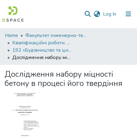
(current)
Log In
Communities
Home
Факультет інженерно-технологічний
&
Кваліфікаційні роботи. Факультет інженерно-технологічний
Collections
192 «Будівництво та цивільна інженерія» - Магістри 2025-2026
Дослідження набору міцності бетону в процесі його твердіння
All of DSpace
Дослідження набору міцності
Statistics
бетону в процесі його твердіння