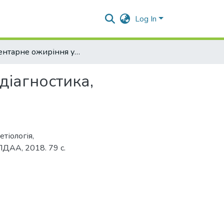
Log In
Аліментарне ожиріння у свійських котів (етіологія, діагностика, профілактика)
 діагностика,
тіологія,
ПДАА, 2018. 79 с.