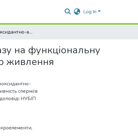
Log In
Вплив прооксидантно-антиоксидантного гомеостазу на функціональну активність сперміїв кнурів за корекції мінерального живлення
зу на функціональну
ого живлення
прооксидантно-
вність сперміїв
 доповіді НУБІП
ікроелементи
,