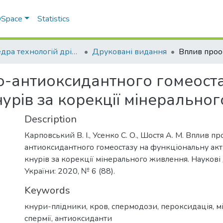
 DSpace
Statistics
Кафедра технологій дрібного тваринництва
Друковані видання
-антиоксидантного гомеоста
кнурів за корекції мінеральн
Description
Карповський В. І., Усенко С. О., Шостя А. М. Вплив 
антиоксидантного гомеостазу на функціональну акти
кнурів за корекції мінерального живлення. Наукові
України: 2020, № 6 (88).
Keywords
кнури-плідники
,
кров
,
спермодози
,
пероксидація
,
м
спермії
,
антиоксиданти