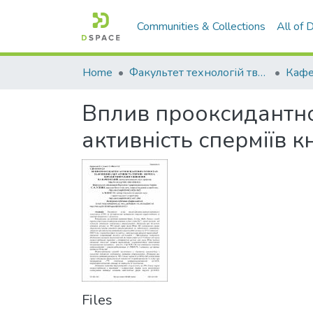
Communities & Collections
All of
Home
Факультет технологій тваринництва та продовольства
Вплив прооксидантно
активність сперміїв 
Files