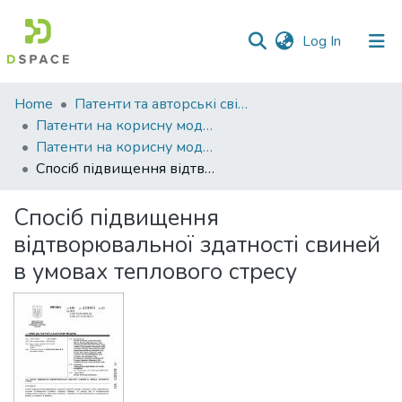
(current)
Log In
Communities
Home
Патенти та авторські свідоцтва
&
Патенти на корисну модель
Collections
Патенти на корисну модель_2019
Спосіб підвищення відтворювальної здатності свиней в умовах теплового стресу
All of DSpace
Спосіб підвищення
Statistics
відтворювальної здатності свиней
в умовах теплового стресу