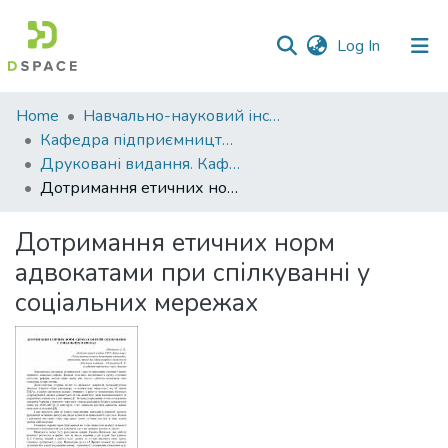
(current)
Log In
Communities
Home
Навчально-науковий інститут економіки, управління, права та інформаційних технологій
&
Кафедра підприємництва і права
Collections
Друковані видання. Кафедра підприємництва і права
Дотримання етичних норм адвокатами при спілкуванні у соціальних мережах
All of DSpace
Дотримання етичних норм
Statistics
адвокатами при спілкуванні у
соціальних мережах