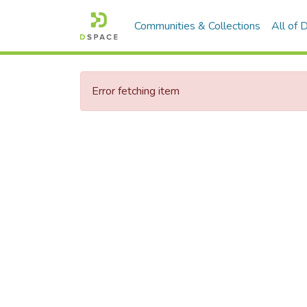
Communities & Collections
All of
Error fetching item