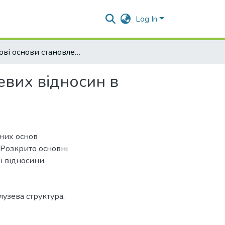
Log In
Наукові основи становлення та розвитку міжгалузевих відносин в аграрній сфері економіки
евих відносин в
чних основ
 Розкрито основні
і відносини.
лузева структура,