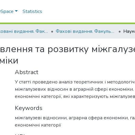
 DSpace
Statistics
Друковані видання. Факультет обліку та фінансів
Фахові видання. Факультет обліку та фінансів
влення та розвитку міжгалуз
міки
Abstract
У статті проведено аналіз теоретичних і методологі
міжгалузевих відносин в аграрній сфері економіки.
економічні категорії, які характеризують міжгалузев
Keywords
міжгалузеві відносини, аграрна сфера економіки, га
економічні категорії