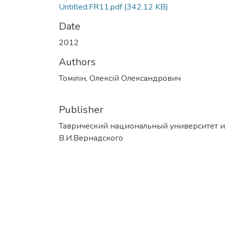
Untitled.FR11.pdf
(342.12 KB)
Date
2012
Authors
Томілін, Олексій Олександрович
Publisher
Таврический национальный университет и
В.И.Вернадского