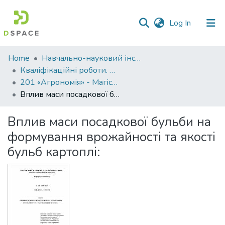
(current)
Log In
Communities
Home
Навчально-науковий інститут агротехнологій, селекції та екології
&
Кваліфікаційні роботи. ННІ агротехнологій, селекції та екології
Collections
201 «Агрономія» - Магістри 2021-2022
Вплив маси посадкової бульби на формування врожайності та якості бульб картоплі:
All of DSpace
Вплив маси посадкової бульби на
Statistics
формування врожайності та якості
бульб картоплі: