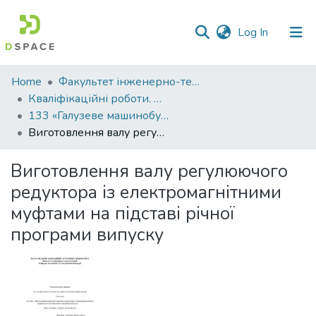
(current)
Log In
Communities
Home
Факультет інженерно-технологічний
&
Кваліфікаційні роботи. Факультет інженерно-технологічний
Collections
133 «Галузеве машинобудування» - Бакалаври 2023-2024
Виготовлення валу регулюючого редуктора із електромагнітними муфтами на підставі річної програми випуску
All of DSpace
Виготовлення валу регулюючого
Statistics
редуктора із електромагнітними
муфтами на підставі річної
програми випуску