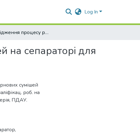
Log In
Дослідження процесу розділення зернових сумішей на сепараторі для очищення зернового матеріалу
й на сепараторі для
ернових сумішей
аліфікац. роб. на
ерія, ПДАУ.
аратор
,