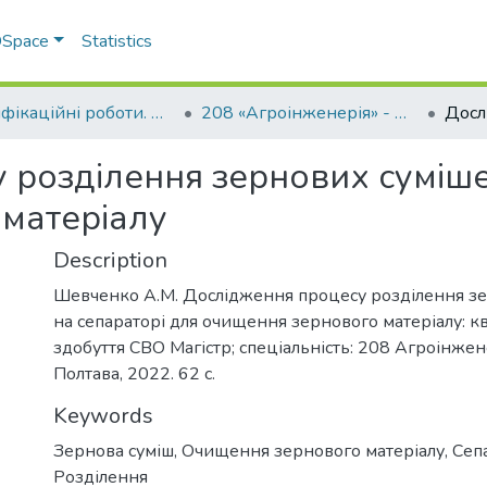
 DSpace
Statistics
Кваліфікаційні роботи. Факультет інженерно-технологічний
208 «Агроінженерія» - Магістри 2022-2023
 розділення зернових суміше
матеріалу
Description
Шевченко А.М. Дослідження процесу розділення з
на сепараторі для очищення зернового матеріалу: кв
здобуття СВО Магістр; спеціальність: 208 Агроінжен
Полтава, 2022. 62 с.
Keywords
Зернова суміш
,
Очищення зернового матеріалу
,
Сеп
Розділення