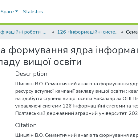
 DSpace
Statistics
Кваліфікаційні роботи. ННІ економіки, управління, права та ІТ
126 «Інформаційні системи та технології» - Бакалаври 2023-2024
та формування ядра інформа
ладу вищої освіти
Description
Шишлін В.О. Семантичний аналіз та формування яд
ресурсу вступної кампанії закладу вищої освіти : кв
на здобуття ступеня вищої освіти Бакалавр за ОПП 
управляючі системи 126 Інформаційні системи та тех
Полтавський державний аграрний університет. 2024
Citation
Шишлін В.О. Семантичний аналіз та формування яд