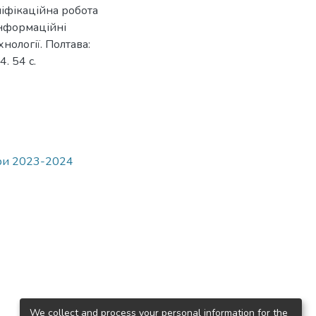
аліфікаційна робота
Інформаційні
нології. Полтава:
. 54 с.
ври 2023-2024
We collect and process your personal information for the