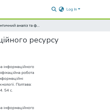
Log In
Семантичний аналіз та формування ядра інформаційного ресурсу вступної кампанії закладу вищої освіти
ційного ресурсу
ра інформаційного
аліфікаційна робота
Інформаційні
нології. Полтава:
. 54 с.
ра інформаційного