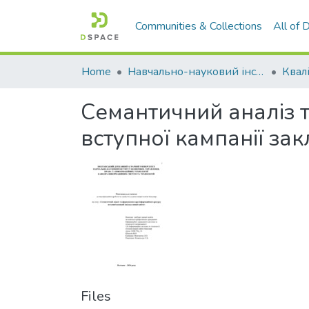
Communities & Collections
All of
Home
Навчально-науковий інститут економіки, управління, права та інформаційних технологій
Семантичний аналіз 
вступної кампанії зак
Files