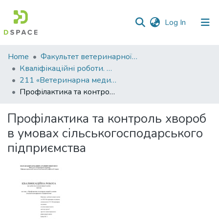
(current)
Log In
Communities
Home
Факультет ветеринарної медицини
&
Кваліфікаційні роботи. Факультет ветеринарної медицини
Collections
211 «Ветеринарна медицина» - Магістри 2024-2025
Профілактика та контроль хвороб в умовах сільськогосподарського підприємства
All of DSpace
Профілактика та контроль хвороб
Statistics
в умовах сільськогосподарського
підприємства