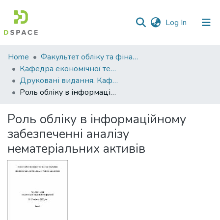
(current)
Log In
Communities
Home
Факультет обліку та фінансів
&
Кафедра економічної теорії та економічних досліджень
Collections
Друковані видання. Кафедра економічної теорії та економічних досліджень
Роль обліку в інформаційному забезпеченні аналізу нематеріальних активів
All of DSpace
Роль обліку в інформаційному
Statistics
забезпеченні аналізу
нематеріальних активів