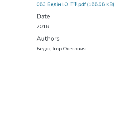
083 Бедін І.О ІТФ.pdf
(188.98 KB)
Date
2018
Authors
Бедін, Ігор Олегович