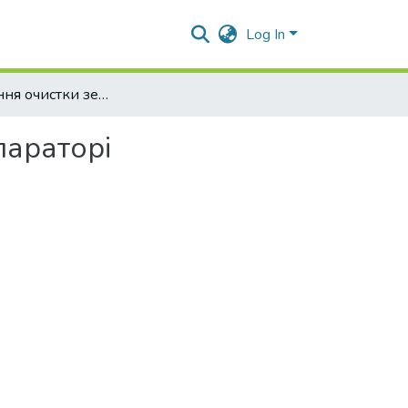
Log In
Покращення очистки зернобобових культур на сепараторі барабанного типу
параторі