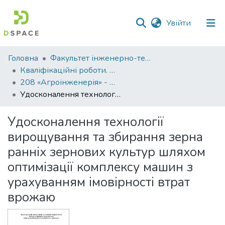
(current)
Увійти
Фонди
Головна
Факультет інженерно-технологічний
та
Кваліфікаційні роботи. Факультет інженерно-технологічний
зібрання
208 «Агроінженерія» - Магістри 2022-2023
Удосконалення технології вирощування та збирання зерна ранніх зернових культур шляхом оптимізації комплексу машин з урахуванням імовірності втрат врожаю
Пошук за критеріями
Удосконалення технології
Статистика
вирощування та збирання зерна
ранніх зернових культур шляхом
оптимізації комплексу машин з
урахуванням імовірності втрат
врожаю