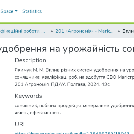
 DSpace
Statistics
Кваліфікаційні роботи. ННІ агротехнологій, селекції та екології
201 «Агрономія» - Магістри 2024-2025
 удобрення на урожайність с
Description
Якимук М. М. Вплив різних систем удобрення на ур
соняшника: кваліфікац. роб. на здобуття СВО Магістр
201 Агрономія, ПДАУ. Полтава, 2024. 49с.
Keywords
соняшник
,
побічна продукція
,
мінеральне удобренн
якість
,
ефективність
URI