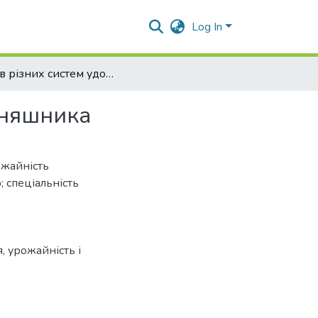
Log In
Вплив різних систем удобрення на урожайність соняшника
оняшника
ожайність
; спеціальність
я
,
урожайність і