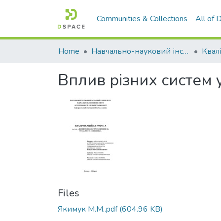
Communities & Collections
All of
Home
Навчально-науковий інститут агротехнологій, селекції та екології
Вплив різних систем
Files
Якимук М.М..pdf
(604.96 KB)