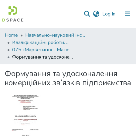
(current)
Log In
Communities
Home
Навчально-науковий інститут економіки, управління, права та інформаційних технологій
&
Кваліфікаційні роботи. ННІ економіки, управління, права та ІТ
Collections
075 «Маркетинг» - Магістри 2023-2024
Формування та удосконалення комерційних зв’язків підприємства
All of DSpace
Формування та удосконалення
Statistics
комерційних зв’язків підприємства