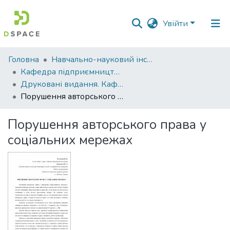
Увійти
Фонди
Головна
Навчально-науковий інститут економіки, управління, права та інформаційних технологій
та
Кафедра підприємництва і права
зібрання
Друковані видання. Кафедра підприємництва і права
Порушення авторського права у соціальних мережах
Пошук за критеріями
Порушення авторського права у
Статистика
соціальних мережах