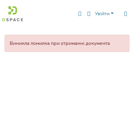
Увійти
Фонди
та
Виникла помилка при отриманні документа
зібрання
Пошук за критеріями