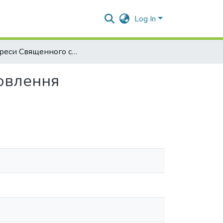
Log In
Конгреси Священного союзу як інструменти встановлення міжнародного правопорядку
новлення