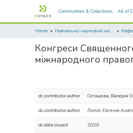
Communities & Collections
All of
Home
Навчально-науковий інститут економіки, управління, права та інформаційних технологій
Конгреси Священного
міжнародного право
dc.contributor.author
Осташова, Валерія 
dc.contributor.author
Липій, Євгенія Анат
dc.date.issued
2020