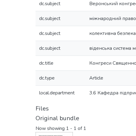
dc.subject
Веронський конгре
dc.subject
міжнародний прав
dc.subject
колективна безпека
dc.subject
віденська система 
dc.title
Конгреси Священног
dc.type
Article
local.department
3.6 Кафедра підпри
Files
Original bundle
Now showing
1 - 1 of 1