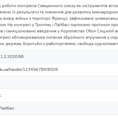
ід роботи конгресів Священного союзу як інструментів вс
ачено їх результати та значення для розвитку міжнародно
 вивід військ з території Франції, зафіксовано універсал
м. На конгресі у Троппау і Лайбасі підписано протокол пр
в і санкціоновано введення у Королівство Обох Сицилій ав
гресі обговорювалися питання збройного втручання у справ
х держав, боротьби з работоргівлею, свобода судноплавст
1.2.2020.88
.edu.ua/handle/123456789/8509
с
 Лайбасі