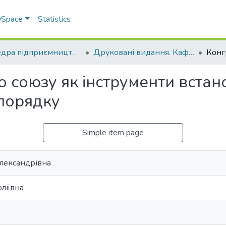
 DSpace
Statistics
Кафедра підприємництва і права
Друковані видання. Кафедра підприємництва і права
 союзу як інструменти вста
порядку
Simple item page
Олександрівна
оліївна