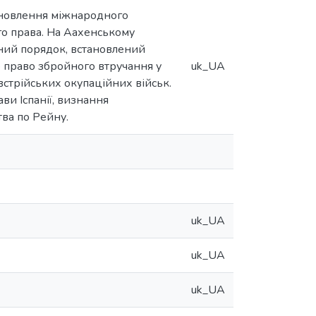
тановлення міжнародного
го права. На Аахенському
ьний порядок, встановлений
о право збройного втручання у
uk_UA
стрійських окупаційних військ.
и Іспанії, визнання
ва по Рейну.
uk_UA
uk_UA
uk_UA