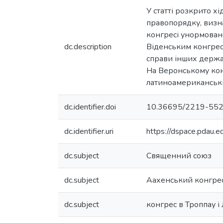
У статті розкрито х
правопорядку, визн
конгресі унормовано
dc.description
Віденським конгресо
справи інших держа
На Веронському кон
латиноамериканськи
dc.identifier.doi
10.36695/2219-552
dc.identifier.uri
https://dspace.pdau
dc.subject
Священний союз
dc.subject
Аахенський конгре
dc.subject
конгрес в Троппау і