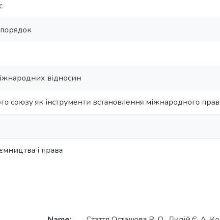
с
опорядок
міжнародних відносин
о союзу як інструменти встановлення міжнародного пра
ємництва і права
Name:
Стаття Осташова В. О., Липій Є. А. К