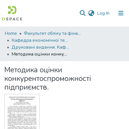
(current)
Log In
Communities
Home
Факультет обліку та фінансів
&
Кафедра економічної теорії та економічних досліджень
Collections
Друковані видання. Кафедра економічної теорії та економічних досліджень
Методика оцінки конкурентоспроможності підприємств.
All of DSpace
Методика оцінки
Statistics
конкурентоспроможності
підприємств.