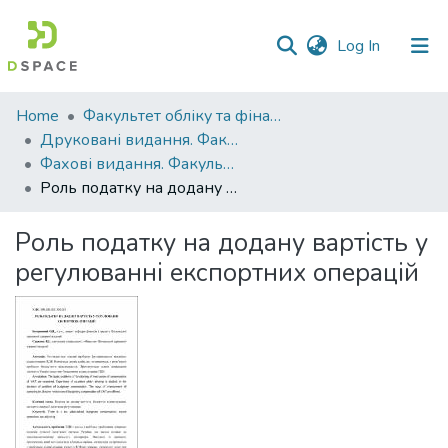
(current)
Log In
Communities
Home
Факультет обліку та фінансів
&
Друковані видання. Факультет обліку та фінансів
Collections
Фахові видання. Факультет обліку та фінансів
Роль податку на додану вартість у регулюванні експортних операцій
All of DSpace
Роль податку на додану вартість у
Statistics
регулюванні експортних операцій