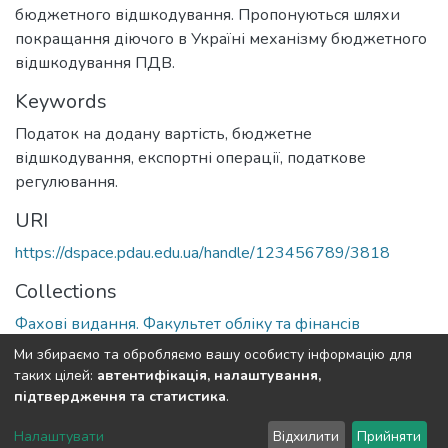
бюджетного відшкодування. Пропонуються шляхи
покращання діючого в Україні механізму бюджетного
відшкодування ПДВ.
Keywords
Податок на додану вартість, бюджетне
відшкодування, експортні операції, податкове
регулювання.
URI
https://dspace.pdau.edu.ua/handle/123456789/3818
Collections
Фахові видання. Факультет обліку та фінансів
Ми збираємо та обробляємо вашу особисту інформацію для
Full item page
таких цілей:
автентифікація, налаштування,
підтвердження та статистика
.
DSpace software
copyright © 2002-2026
LYRASIS
Налаштувати
Відхилити
Прийняти