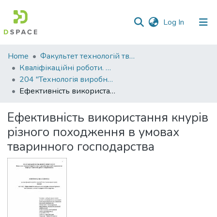
(current)
Log In
Communities
Home
Факультет технологій тваринництва та продовольства
&
Кваліфікаційні роботи. Факультет технологій тваринництва та продовольства
Collections
204 "Технологія виробництва і переробки продукції тваринництва" - Магістри 2021-2022
Ефективність використання кнурів різного походження в умовах тваринного господарства
All of DSpace
Ефективність використання кнурів
Statistics
різного походження в умовах
тваринного господарства