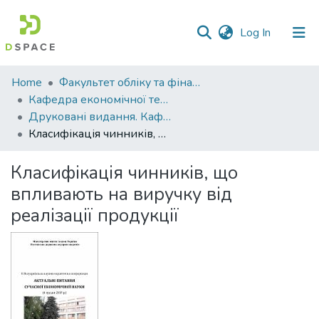
(current)
Log In
Communities
Home
Факультет обліку та фінансів
&
Кафедра економічної теорії та економічних досліджень
Collections
Друковані видання. Кафедра економічної теорії та економічних досліджень
Класифікація чинників, що впливають на виручку від реалізації продукції
All of DSpace
Класифікація чинників, що
Statistics
впливають на виручку від
реалізації продукції