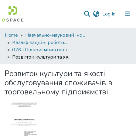
(current)
Log In
Communities
Home
Навчально-науковий інститут економіки, управління, права та інформаційних технологій
&
Кваліфікаційні роботи. ННІ економіки, управління, права та ІТ
Collections
076 «Підприємництво та торгівля» - Магістри 2024-2025
Розвиток культури та якості обслуговування споживачів в торговельному підприємстві
All of DSpace
Розвиток культури та якості
Statistics
обслуговування споживачів в
торговельному підприємстві