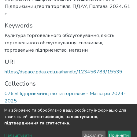
Підприємництво та торгівля. ПДАУ, Полтава, 2024. 61
с.
Keywords
Культура торговельного обслуговування
,
якість
торговельного обслуговування
,
споживачі
,
торговельне підприємство
,
магазин
URI
https://dspace.pdau.edu.ua/handle/123456789/19539
Collections
076 «Підприємництво та торгівля» - Магістри 2024-
2025
Ми збираємо та обробляємо вашу особисту інформацію для
Full item page
таких цілей:
автентифікація, налаштування,
підтвердження та статистика
.
DSpace software
copyright © 2002-2026
LYRASIS
Налаштувати
Відхилити
Прийняти