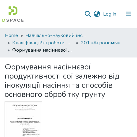
(current)
Log In
Communities
Home
Навчально-науковий інститут агротехнологій, селекції та екології
&
Кваліфікаційні роботи. ННІ агротехнологій, селекції та екології
201 «Агрономія»
Collections
Формування насіннєвої продуктивності сої залежно від інокуляції насіння та способів основного обробітку грунту
All of DSpace
Формування насіннєвої
продуктивності сої залежно від
Statistics
інокуляції насіння та способів
основного обробітку грунту