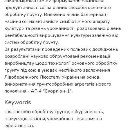
закономірності зміни формування насіннєвої
продуктивності сої за різних способів основного
обробітку ґрунту. Виявлено вплив бактеризації
насіння сої на активність симбіотичного апарату
культури та рівень урожайності; розраховано рівень
рентабельності вирощування культури залежно від
систем обробітку ґрунту.
За результатами проведених польових досліджень
розроблені науково обґрунтовані рекомендації
виробництву щодо технології основного обробітку
ґрунту під сою в умовах нестійкого зволоження
Лівобережного Лісостепу України на основі
використання ґрунтообробних агрегатів нового
покоління - АГ-4 "Скорпіон-1".
Keywords
соя, способи обробітку грунту, забур’яненість,
інокуляція насіння, урожайність, економічна
ефективність