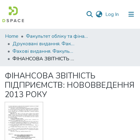
(current)
Log In
Communities
Home
Факультет обліку та фінансів
&
Друковані видання. Факультет обліку та фінансів
Collections
Фахові видання. Факультет обліку та фінансів
ФІНАНСОВА ЗВІТНІСТЬ ПІДПРИЄМСТВ: НОВОВВЕДЕННЯ 2013 РОКУ
All of DSpace
ФІНАНСОВА ЗВІТНІСТЬ
Statistics
ПІДПРИЄМСТВ: НОВОВВЕДЕННЯ
2013 РОКУ