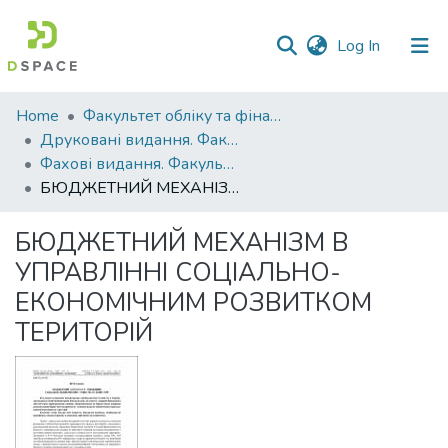
(current)
Log In
Communities
Home
Факультет обліку та фінансів
&
Друковані видання. Факультет обліку та фінансів
Collections
Фахові видання. Факультет обліку та фінансів
БЮДЖЕТНИЙ МЕХАНІЗМ В УПРАВЛІННІ СОЦІАЛЬНО-ЕКОНОМІЧНИМ РОЗВИТКОМ ТЕРИТОРІЙ
All of DSpace
БЮДЖЕТНИЙ МЕХАНІЗМ В
Statistics
УПРАВЛІННІ СОЦІАЛЬНО-
ЕКОНОМІЧНИМ РОЗВИТКОМ
ТЕРИТОРІЙ