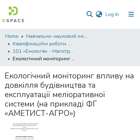
(current)
Log In
Communities
Home
Навчально-науковий інститут агротехнологій, селекції та екології
&
Кваліфікаційні роботи. ННІ агротехнологій, селекції та екології
Collections
101 «Екологія» - Магістри 2024-2025
Екологічний моніторинг впливу на довкілля будівництва та експлуатації меліоративної системи (на прикладі ФГ «АМЕТИСТ-АГРО»)
All of DSpace
Екологічний моніторинг впливу на
Statistics
довкілля будівництва та
експлуатації меліоративної
системи (на прикладі ФГ
«АМЕТИСТ-АГРО»)