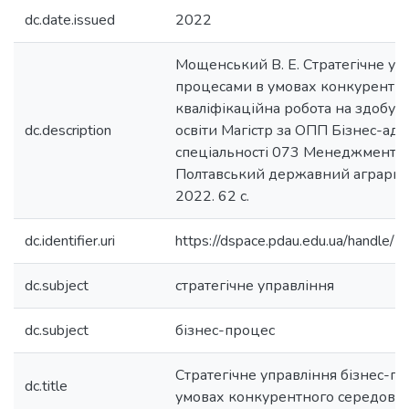
dc.date.issued
2022
Мощенський В. Е. Стратегічне упр
процесами в умовах конкурентно
кваліфікаційна робота на здобутт
dc.description
освіти Магістр за ОПП Бізнес-адм
спеціальності 073 Менеджмент. П
Полтавський державний аграрний
2022. 62 с.
dc.identifier.uri
https://dspace.pdau.edu.ua/handl
dc.subject
стратегічне управління
dc.subject
бізнес-процес
Стратегічне управління бізнес-п
dc.title
умовах конкурентного середови