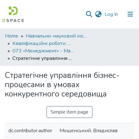
(current)
Log In
Communities
Home
Навчально-науковий інститут економіки, управління, права та інформаційних технологій
&
Кваліфікаційні роботи. ННІ економіки, управління, права та ІТ
Collections
073 «Менеджмент» - Магістри 2022-2023
Стратегічне управління бізнес-процесами в умовах конкурентного середовища
All of DSpace
Стратегічне управління бізнес-
Statistics
процесами в умовах
конкурентного середовища
Simple item page
dc.contributor.author
Мощенський, Владислав